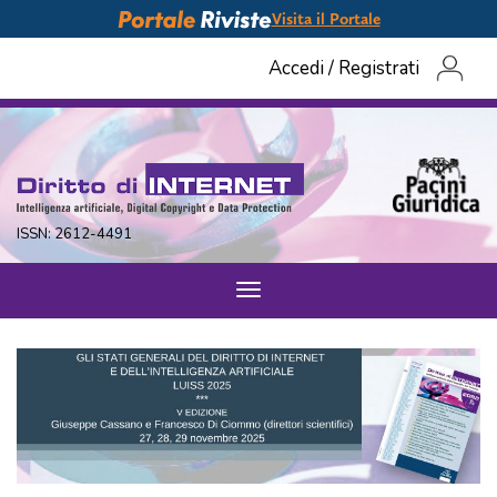
Visita il Portale
Accedi
/
Registrati
ISSN: 2612-4491
Toggle
navigation